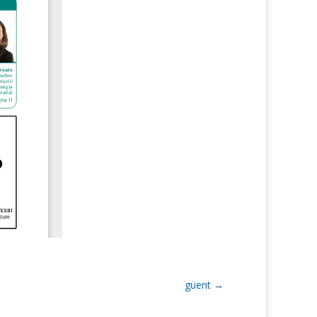
güent
→